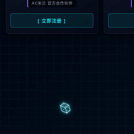
晶圆测试
谈球吧
封装集成
圆测试基
试
为核心
其为海外
晶圆测试
包
-
成品测
测试平台
成品测试
晶圆测试（
掩模制造
CP测试特
客户服务