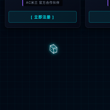
谈球吧电
基地配置2
封装集成
和包装，
选服务。
晶圆测试
成品测试
掩模制造
客户服务